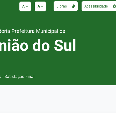
A
A
Libras
Acessibilidade
oria Prefeitura Municipal de
nião do Sul
o - Satisfação Final