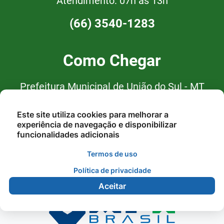
Atendimento: 07h às 13h
(66) 3540-1283
Como Chegar
Prefeitura Municipal de União do Sul - MT
Av. Curitiba, nº 94, Centro, CEP:
Este site utiliza cookies para melhorar a
78.543-000 - União do Sul/MT
experiência de navegação e disponibilizar
funcionalidades adicionais
Termos de uso
Política de privacidade
Aceitar