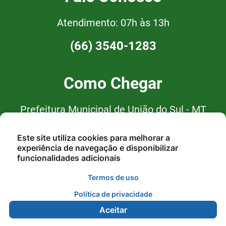
Atendimento: 07h às 13h
(66) 3540-1283
Como Chegar
Prefeitura Municipal de União do Sul - MT
Av. Curitiba, nº 94, Centro, CEP:
Este site utiliza cookies para melhorar a
78.543-000 - União do Sul/MT
experiência de navegação e disponibilizar
funcionalidades adicionais
Termos de uso
Política de privacidade
Aceitar