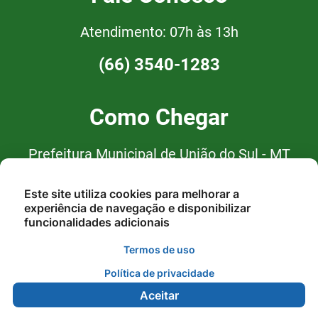
Atendimento: 07h às 13h
(66) 3540-1283
Como Chegar
Prefeitura Municipal de União do Sul - MT
Av. Curitiba, nº 94, Centro, CEP:
Este site utiliza cookies para melhorar a
78.543-000 - União do Sul/MT
experiência de navegação e disponibilizar
funcionalidades adicionais
Termos de uso
Política de privacidade
Aceitar