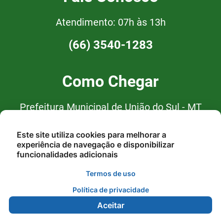
Atendimento: 07h às 13h
(66) 3540-1283
Como Chegar
Prefeitura Municipal de União do Sul - MT
Av. Curitiba, nº 94, Centro, CEP:
Este site utiliza cookies para melhorar a
78.543-000 - União do Sul/MT
experiência de navegação e disponibilizar
funcionalidades adicionais
Termos de uso
Política de privacidade
Aceitar