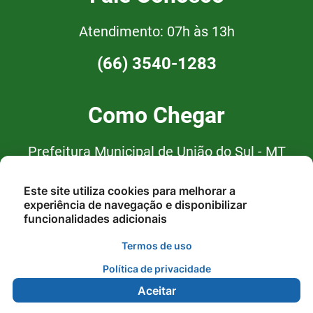
Atendimento: 07h às 13h
(66) 3540-1283
Como Chegar
Prefeitura Municipal de União do Sul - MT
Av. Curitiba, nº 94, Centro, CEP:
Este site utiliza cookies para melhorar a
78.543-000 - União do Sul/MT
experiência de navegação e disponibilizar
funcionalidades adicionais
Termos de uso
Política de privacidade
Aceitar